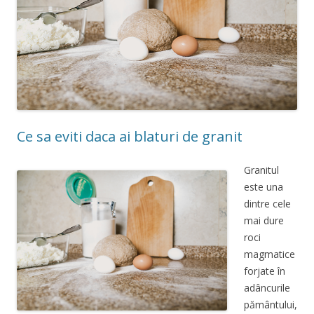
Ce sa eviti daca ai blaturi de granit
Granitul
este una
dintre cele
mai dure
roci
magmatice
forjate în
adâncurile
pământului,