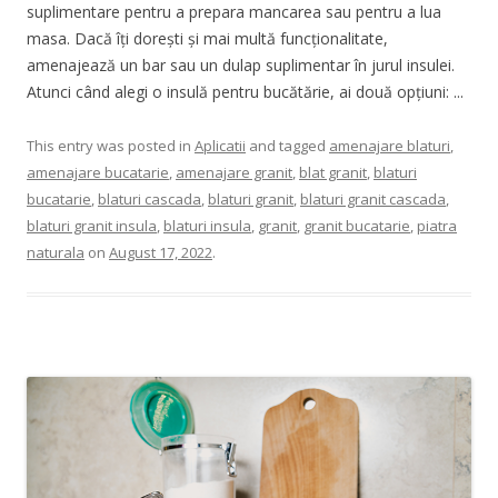
suplimentare pentru a prepara mancarea sau pentru a lua
masa. Dacă îți dorești și mai multă funcționalitate,
amenajează un bar sau un dulap suplimentar în jurul insulei.
Atunci când alegi o insulă pentru bucătărie, ai două opțiuni: ...
This entry was posted in
Aplicatii
and tagged
amenajare blaturi
,
amenajare bucatarie
,
amenajare granit
,
blat granit
,
blaturi
bucatarie
,
blaturi cascada
,
blaturi granit
,
blaturi granit cascada
,
blaturi granit insula
,
blaturi insula
,
granit
,
granit bucatarie
,
piatra
naturala
on
August 17, 2022
.