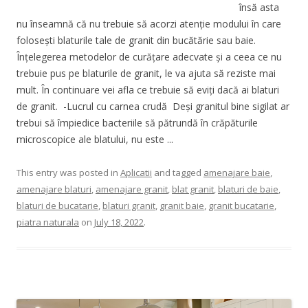
însă asta
nu înseamnă că nu trebuie să acorzi atenție modului în care
folosești blaturile tale de granit din bucătărie sau baie.
Înțelegerea metodelor de curățare adecvate și a ceea ce nu
trebuie pus pe blaturile de granit, le va ajuta să reziste mai
mult. În continuare vei afla ce trebuie să eviți dacă ai blaturi
de granit. -Lucrul cu carnea crudă Deși granitul bine sigilat ar
trebui să împiedice bacteriile să pătrundă în crăpăturile
microscopice ale blatului, nu este ...
This entry was posted in
Aplicatii
and tagged
amenajare baie
,
amenajare blaturi
,
amenajare granit
,
blat granit
,
blaturi de baie
,
blaturi de bucatarie
,
blaturi granit
,
granit baie
,
granit bucatarie
,
piatra naturala
on
July 18, 2022
.