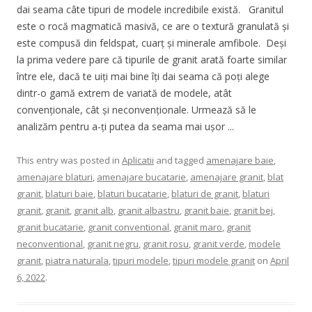
dai seama câte tipuri de modele incredibile există. Granitul
este o rocă magmatică masivă, ce are o textură granulată și
este compusă din feldspat, cuarț și minerale amfibole. Deși
la prima vedere pare că tipurile de granit arată foarte similar
între ele, dacă te uiți mai bine îți dai seama că poți alege
dintr-o gamă extrem de variată de modele, atât
convenționale, cât și neconvenționale. Urmează să le
analizăm pentru a-ți putea da seama mai ușor ...
This entry was posted in
Aplicatii
and tagged
amenajare baie
,
amenajare blaturi
,
amenajare bucatarie
,
amenajare granit
,
blat
granit
,
blaturi baie
,
blaturi bucatarie
,
blaturi de granit
,
blaturi
granit
,
granit
,
granit alb
,
granit albastru
,
granit baie
,
granit bej
,
granit bucatarie
,
granit conventional
,
granit maro
,
granit
neconventional
,
granit negru
,
granit rosu
,
granit verde
,
modele
granit
,
piatra naturala
,
tipuri modele
,
tipuri modele granit
on
April
6, 2022
.