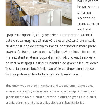
băii un aspect
bogat, spațios
și frumos.
Acest tip de
granit complet
ează atât
spațiile tradiționale, cât și pe cele contemporane. Granitul
este o rocă magmatică masivă ce este alcătuită din cristale
cu dimensiunea de câțiva milimetri, conținând în mare parte
cuarț și feldspat. Duritatea sa, îl plasează pe locul doi ca cel
mai rezistent material după diamant. Albul crează impresia
de mai mult spațiu, astfel că blaturile de granit alb sunt ideale
în special pentru bucătăriile sau băile cu dimensiuni reduse,
însă se potrivesc foarte bine și în încăperile care ...
This entry was posted in
Aplicatii
and tagged
amenajare baie
,
amenajare blaturi
,
amenajare bucatarie
,
amenajare granit
,
blat
granit
,
blaturi baie
,
blaturi bucatarie
,
blaturi de granit alb
,
blaturi
granit
,
granit
,
granit alb
,
granit baie
,
granit bucatarie
,
idei