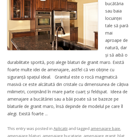
bucătăria
sau baia
locuinței
tale să pară
mai
aproape de
natură, dar
și să aibă o
durabilitate sporită, poți alege blaturi de granit maro. Există
foarte multe idei de amenajare, astfel că vei obține cu
siguranță spațiul ideal. Granitul este o rocă magmatică
masivă ce este alcătuită din cristale cu dimensiunea de câțiva
milimetri, conținând în mare parte cuarț și feldspat. Ideea de
amenajare a bucătăriei sau a băii poate să se bazeze pe
blaturile de granit maro, însă depinde de modelul pe care îl
alegi. Există foarte ...
This entry was posted in
Aplicatii
and tagged
amenajare baie
,
amenajare blaturi
,
amenajare bucatarie
,
amenajare granit
,
blat