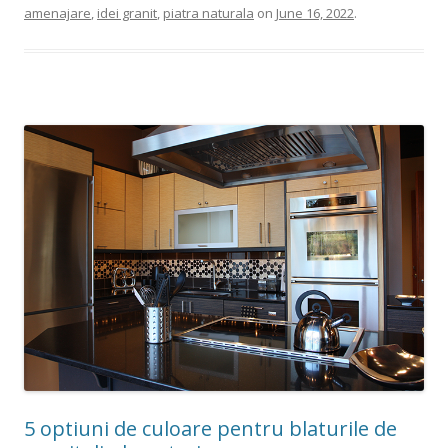
amenajare
,
idei granit
,
piatra naturala
on
June 16, 2022
.
5 optiuni de culoare pentru blaturile de