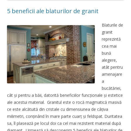
5 beneficii ale blaturilor de granit
Blaturile de
granit
reprezintă
cea mai
bună
alegere,
atât pentru
amenajare
a
bucătăriei,
cât și pentru a băii, datorită beneficiilor funcționale și estetice
ale acestui material. Granitul este o rocă magmatică masivă
ce este alcătuită din cristale cu dimensiunea de câțiva
milimetri, conținând în mare parte cuarț și feldspat. Duritatea
sa, îl plasează pe locul doi ca cel mai rezistent material după
diamant. Urmează să descoperim 5 beneficii ale blaturilor de