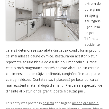
extrem de
dure și nu
se sparg
sau zgârie
ușor, însă
se pot
întâmpla
accidente
care să deterioreze suprafața din cauza condițiilor improprii,
cel mai adesea daune chimice. Restaurarea acestor blaturi
reprezintă soluția ideală de a fi din nou impecabile. Granitul
este o rocă magmatică masivă ce este alcătuită din cristale
cu dimensiunea de câțiva milimetri, conținând în mare parte
cuarț și feldspat. Duritatea sa, îl plasează pe locul doi ca cel
mai rezistent material după diamant. Pierderea aspectului de
dinainte al blaturilor de granit, poate fi cauzat pur ...
This entry was posted in
Aplicatii
and tagged
amenajare blaturi
,
amenajare granit
,
blat granit
,
blaturi baie
,
blaturi bucatarie
,
blaturi