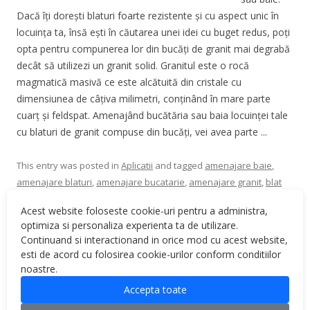
Dacă îți dorești blaturi foarte rezistente și cu aspect unic în
locuința ta, însă ești în căutarea unei idei cu buget redus, poți
opta pentru compunerea lor din bucăți de granit mai degrabă
decât să utilizezi un granit solid. Granitul este o rocă
magmatică masivă ce este alcătuită din cristale cu
dimensiunea de câțiva milimetri, conținând în mare parte
cuarț și feldspat. Amenajând bucătăria sau baia locuinței tale
cu blaturi de granit compuse din bucăți, vei avea parte ...
This entry was posted in
Aplicatii
and tagged
amenajare baie
,
amenajare blaturi
,
amenajare bucatarie
,
amenajare granit
,
blat
compus din bucati
,
blat granit
,
blaturi baie
,
blaturi bucatarie
,
Acest website foloseste cookie-uri pentru a administra,
blaturi granit
,
bucati granit
,
granit
,
granit baie
,
granit bucatarie
,
optimiza si personaliza experienta ta de utilizare.
granit interior
,
piatra naturala
on
February 1, 2022
.
Continuand si interactionand in orice mod cu acest website,
esti de acord cu folosirea cookie-urilor conform conditiilor
noastre.
Accepta toate