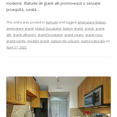
modernă Blaturile de granit alb promovează o senzație
proaspătă, curată ...
This entry was posted in
Aplicatii
and tagged
amenajare blaturi
,
amenajare granit
,
blaturi bucatarie
,
blaturi granit
,
granit
,
granit
alb
,
granit albastru
,
granit bucatarie
,
granit negru
,
granit rosu
,
granit verde
,
modele granit
,
optiuni de culoare
,
piatra naturala
on
April 21, 2022
.