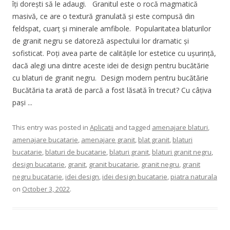
îți dorești să le adaugi. Granitul este o rocă magmatică
masivă, ce are o textură granulată și este compusă din
feldspat, cuarț și minerale amfibole. Popularitatea blaturilor
de granit negru se datoreză aspectului lor dramatic și
sofisticat. Poți avea parte de calitățile lor estetice cu ușurință,
dacă alegi una dintre aceste idei de design pentru bucătărie
cu blaturi de granit negru. Design modern pentru bucătărie
Bucătăria ta arată de parcă a fost lăsată în trecut? Cu câțiva
pași ...
This entry was posted in
Aplicatii
and tagged
amenajare blaturi
,
amenajare bucatarie
,
amenajare granit
,
blat granit
,
blaturi
bucatarie
,
blaturi de bucatarie
,
blaturi granit
,
blaturi granit negru
,
design bucatarie
,
granit
,
granit bucatarie
,
granit negru
,
granit
negru bucatarie
,
idei design
,
idei design bucatarie
,
piatra naturala
on
October 3, 2022
.