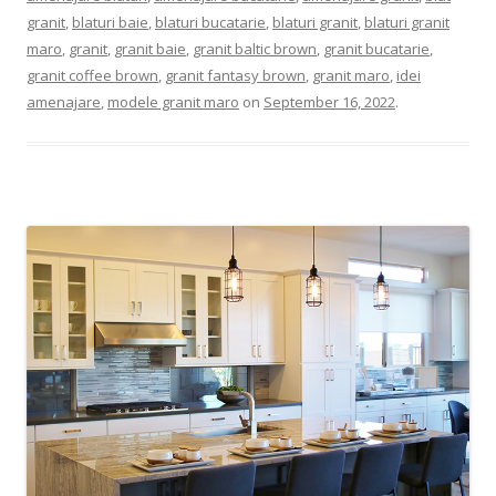
granit
,
blaturi baie
,
blaturi bucatarie
,
blaturi granit
,
blaturi granit
maro
,
granit
,
granit baie
,
granit baltic brown
,
granit bucatarie
,
granit coffee brown
,
granit fantasy brown
,
granit maro
,
idei
amenajare
,
modele granit maro
on
September 16, 2022
.