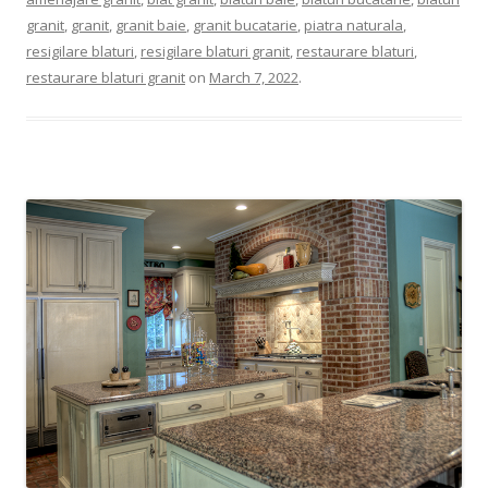
granit
,
granit
,
granit baie
,
granit bucatarie
,
piatra naturala
,
resigilare blaturi
,
resigilare blaturi granit
,
restaurare blaturi
,
restaurare blaturi granit
on
March 7, 2022
.