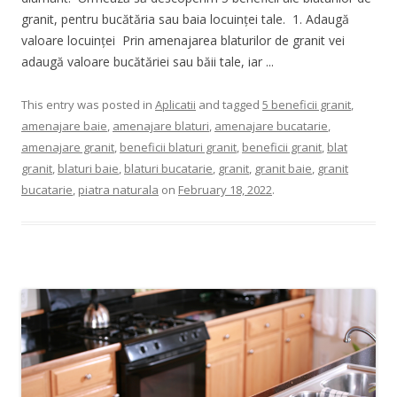
granit, pentru bucătăria sau baia locuinței tale. 1. Adaugă
valoare locuinței Prin amenajarea blaturilor de granit vei
adaugă valoare bucătăriei sau băii tale, iar ...
This entry was posted in
Aplicatii
and tagged
5 beneficii granit
,
amenajare baie
,
amenajare blaturi
,
amenajare bucatarie
,
amenajare granit
,
beneficii blaturi granit
,
beneficii granit
,
blat
granit
,
blaturi baie
,
blaturi bucatarie
,
granit
,
granit baie
,
granit
bucatarie
,
piatra naturala
on
February 18, 2022
.