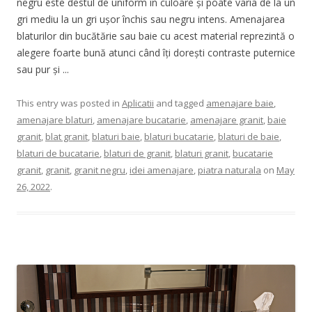
negru este destul de uniform în culoare și poate varia de la un
gri mediu la un gri ușor închis sau negru intens. Amenajarea
blaturilor din bucătărie sau baie cu acest material reprezintă o
alegere foarte bună atunci când îți dorești contraste puternice
sau pur și ...
This entry was posted in
Aplicatii
and tagged
amenajare baie
,
amenajare blaturi
,
amenajare bucatarie
,
amenajare granit
,
baie
granit
,
blat granit
,
blaturi baie
,
blaturi bucatarie
,
blaturi de baie
,
blaturi de bucatarie
,
blaturi de granit
,
blaturi granit
,
bucatarie
granit
,
granit
,
granit negru
,
idei amenajare
,
piatra naturala
on
May
26, 2022
.