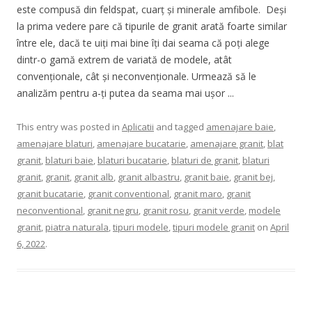
este compusă din feldspat, cuarț și minerale amfibole. Deși
la prima vedere pare că tipurile de granit arată foarte similar
între ele, dacă te uiți mai bine îți dai seama că poți alege
dintr-o gamă extrem de variată de modele, atât
convenționale, cât și neconvenționale. Urmează să le
analizăm pentru a-ți putea da seama mai ușor ...
This entry was posted in
Aplicatii
and tagged
amenajare baie
,
amenajare blaturi
,
amenajare bucatarie
,
amenajare granit
,
blat
granit
,
blaturi baie
,
blaturi bucatarie
,
blaturi de granit
,
blaturi
granit
,
granit
,
granit alb
,
granit albastru
,
granit baie
,
granit bej
,
granit bucatarie
,
granit conventional
,
granit maro
,
granit
neconventional
,
granit negru
,
granit rosu
,
granit verde
,
modele
granit
,
piatra naturala
,
tipuri modele
,
tipuri modele granit
on
April
6, 2022
.