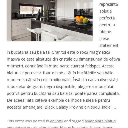
reprezintă
soluția
perfectă
pentru a
obține
piese
statement
în bucătăria sau baia ta. Granitul este o rocă magmatică
masivă ce este alcătuită din cristale cu dimensiunea de câțiva
milimetri, conținând în mare parte cuarț și feldspat. Aceste
blaturi se potrivesc foarte bine atât în bucătăriile sau băile
moderne, cât și în cele tradiționale. Însă din cauza diversității
modelelor de granit negru disponibile, alegerea modelului
potrivit pentru bucătăria sau baia ta, poate părea complicată.
De aceea, iată câteva exemple de modele ideale pentru
această amenajare. Black Galaxy Provine din sudul Indiei. ...
This entry was posted in
Aplicatii
and tagged
amenajare blaturi
,
amenajare granit
,
blaturi baie
,
blaturi bucatarie
,
blaturi granit
,