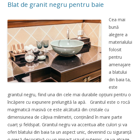
Blat de granit negru pentru baie
Cea mai
bună
alegere a
materialului
folosit
pentru
amenajare
a blatului
din baia ta,
este
granitul negru, fiind una din cele mai durabile opțiuni pentru o
încăpere cu expunere prelungită la apă. Granitul este o rocă
magmatică masivă ce este alcătuită din cristale cu
dimensiunea de câțiva milimetri, conținând în mare parte
cuarț și feldspat. Granitul negru va accentua alte culori și va
oferi blatului din baia ta un aspect unic, devenind cu siguranță
o piesă decorativă cu un impact vizual puternic, ce va atrage