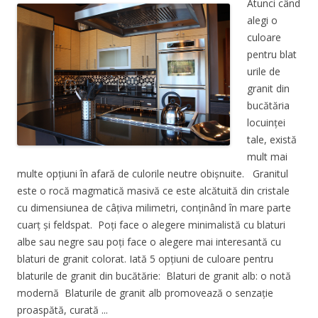
Atunci când
alegi o
culoare
pentru blat
urile de
granit din
bucătăria
locuinței
tale, există
mult mai
multe opțiuni în afară de culorile neutre obișnuite. Granitul
este o rocă magmatică masivă ce este alcătuită din cristale
cu dimensiunea de câțiva milimetri, conținând în mare parte
cuarț și feldspat. Poți face o alegere minimalistă cu blaturi
albe sau negre sau poți face o alegere mai interesantă cu
blaturi de granit colorat. Iată 5 opțiuni de culoare pentru
blaturile de granit din bucătărie: Blaturi de granit alb: o notă
modernă Blaturile de granit alb promovează o senzație
proaspătă, curată ...