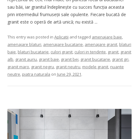
sau băii, iar granitul îndeplinește cu succes funcția aceasta
prin intermediul frumuseții sale opulente. Fiecare bucată de
granit este o operă de artă unică; nu există ...
This entry was posted in
Aplicatii
and tagged
amenajare baie
,
amenajare blaturi
,
amenajare bucatarie
,
amenajare granit
,
blaturi
baie
,
blaturi bucatarie
,
culori granit
,
culori in tendinte
,
granit
,
granit
alb
,
granit auriu
,
granit baie
,
granit bej
,
granit bucatarie
,
granit gri
,
granit maro
,
granit negru
,
granit neutru
,
modele granit
,
nuante
neutre
,
piatra naturala
on
June 29, 2021
.