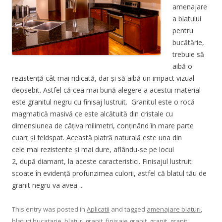
amenajare
a blatului
pentru
bucătărie,
trebuie să
aibă o
rezistență cât mai ridicată, dar și să aibă un impact vizual
deosebit. Astfel că cea mai bună alegere a acestui material
este granitul negru cu finisaj lustruit. Granitul este o rocă
magmatică masivă ce este alcătuită din cristale cu
dimensiunea de câțiva milimetri, conținând în mare parte
cuarț și feldspat. Această piatră naturală este una din
cele mai rezistente și mai dure, aflându-se pe locul
2, după diamant, la aceste caracteristici. Finisajul lustruit
scoate în evidență profunzimea culorii, astfel că blatul tău de
granit negru va avea ...
This entry was posted in
Aplicatii
and tagged
amenajare blaturi
,
blaturi bucatarie
,
blaturi granit
,
finisaje granit
,
granit
,
granit