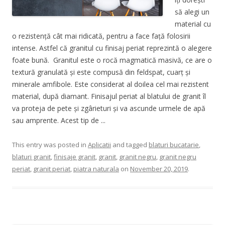
să alegi un
material cu
o rezistență cât mai ridicată, pentru a face față folosirii
intense. Astfel că granitul cu finisaj periat reprezintă o alegere
foate bună. Granitul este o rocă magmatică masivă, ce are o
textură granulată și este compusă din feldspat, cuarț și
minerale amfibole. Este considerat al doilea cel mai rezistent
material, după diamant. Finisajul periat al blatului de granit îl
va proteja de pete și zgârieturi și va ascunde urmele de apă
sau amprente. Acest tip de ...
This entry was posted in
Aplicatii
and tagged
blaturi bucatarie
,
blaturi granit
,
finisaje granit
,
granit
,
granit negru
,
granit negru
periat
,
granit periat
,
piatra naturala
on
November 20, 2019
.