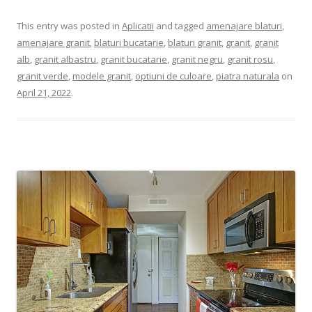
This entry was posted in
Aplicatii
and tagged
amenajare blaturi
,
amenajare granit
,
blaturi bucatarie
,
blaturi granit
,
granit
,
granit
alb
,
granit albastru
,
granit bucatarie
,
granit negru
,
granit rosu
,
granit verde
,
modele granit
,
optiuni de culoare
,
piatra naturala
on
April 21, 2022
.