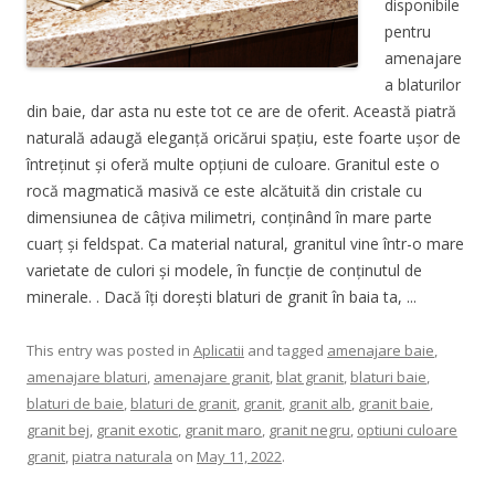
disponibile
pentru
amenajare
a blaturilor
din baie, dar asta nu este tot ce are de oferit. Această piatră
naturală adaugă eleganță oricărui spațiu, este foarte ușor de
întreținut și oferă multe opțiuni de culoare. Granitul este o
rocă magmatică masivă ce este alcătuită din cristale cu
dimensiunea de câțiva milimetri, conținând în mare parte
cuarț și feldspat. Ca material natural, granitul vine într-o mare
varietate de culori și modele, în funcție de conținutul de
minerale. . Dacă îți dorești blaturi de granit în baia ta, ...
This entry was posted in
Aplicatii
and tagged
amenajare baie
,
amenajare blaturi
,
amenajare granit
,
blat granit
,
blaturi baie
,
blaturi de baie
,
blaturi de granit
,
granit
,
granit alb
,
granit baie
,
granit bej
,
granit exotic
,
granit maro
,
granit negru
,
optiuni culoare
granit
,
piatra naturala
on
May 11, 2022
.