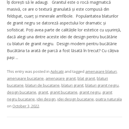
îți dorești să le adaugi. Granitul este o rocă magmatică
masivă, ce are o textură granulată și este compusă din
feldspat, cuarț și minerale amfibole. Popularitatea blaturilor
de granit negru se datoreză aspectului lor dramatic și
sofisticat. Poți avea parte de calitățile lor estetice cu ușurință,
dacă alegi una dintre aceste idei de design pentru bucătărie
cu blaturi de granit negru. Design modern pentru bucătărie
Bucătăria ta arată de parcă a fost lăsată în trecut? Cu câțiva
pași ...
This entry was posted in
Aplicatii
and tagged
amenajare blaturi
,
amenajare bucatarie
,
amenajare granit
,
blat granit
,
blaturi
bucatarie
,
blaturi de bucatarie
,
blaturi granit
,
blaturi granit negru
,
design bucatarie
,
granit
,
granit bucatarie
,
granit negru
,
granit
negru bucatarie
,
idei design
,
idei design bucatarie
,
piatra naturala
on
October 3, 2022
.