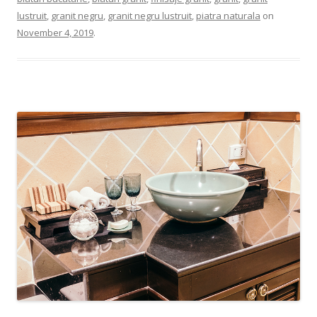
lustruit
,
granit negru
,
granit negru lustruit
,
piatra naturala
on
November 4, 2019
.