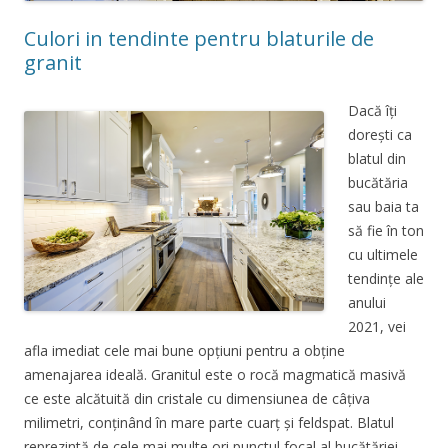
Culori in tendinte pentru blaturile de
granit
Dacă îți
dorești ca
blatul din
bucătăria
sau baia ta
să fie în ton
cu ultimele
tendințe ale
anului
2021, vei
afla imediat cele mai bune opțiuni pentru a obține
amenajarea ideală. Granitul este o rocă magmatică masivă
ce este alcătuită din cristale cu dimensiunea de câțiva
milimetri, conținând în mare parte cuarț și feldspat. Blatul
reprezintă de cele mai multe ori punctul focal al bucătăriei