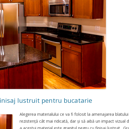
inisaj lustruit pentru bucatarie
Alegerea materialului ce va fi folosit la amenajarea blatului
rezistență cât mai ridicată, dar și să aibă un impact vizual
a acestui material este granitul negru cu finisaj lustruit.