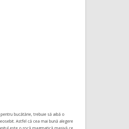
 pentru bucătărie, trebuie să aibă o
 deosebit. Astfel că cea mai bună alegere
 Granitul este o rocă magmatică masivă ce