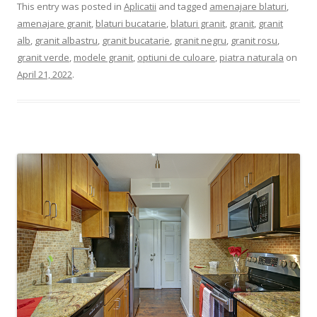
This entry was posted in
Aplicatii
and tagged
amenajare blaturi
,
amenajare granit
,
blaturi bucatarie
,
blaturi granit
,
granit
,
granit
alb
,
granit albastru
,
granit bucatarie
,
granit negru
,
granit rosu
,
granit verde
,
modele granit
,
optiuni de culoare
,
piatra naturala
on
April 21, 2022
.