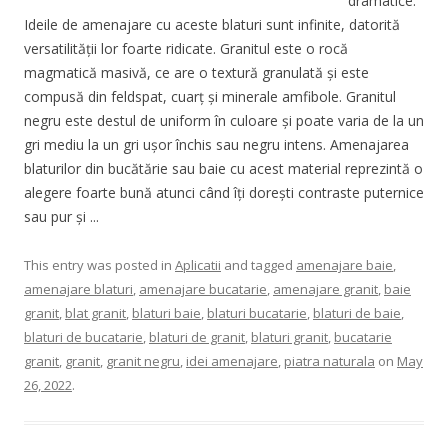
dramatice.
Ideile de amenajare cu aceste blaturi sunt infinite, datorită
versatilității lor foarte ridicate. Granitul este o rocă
magmatică masivă, ce are o textură granulată și este
compusă din feldspat, cuarț și minerale amfibole. Granitul
negru este destul de uniform în culoare și poate varia de la un
gri mediu la un gri ușor închis sau negru intens. Amenajarea
blaturilor din bucătărie sau baie cu acest material reprezintă o
alegere foarte bună atunci când îți dorești contraste puternice
sau pur și ...
This entry was posted in
Aplicatii
and tagged
amenajare baie
,
amenajare blaturi
,
amenajare bucatarie
,
amenajare granit
,
baie
granit
,
blat granit
,
blaturi baie
,
blaturi bucatarie
,
blaturi de baie
,
blaturi de bucatarie
,
blaturi de granit
,
blaturi granit
,
bucatarie
granit
,
granit
,
granit negru
,
idei amenajare
,
piatra naturala
on
May
26, 2022
.