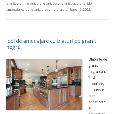
granit
,
granit
,
granit alb
,
granit baie
,
granit bucatarie
,
idei
amenajare
,
idei granit
,
piatra naturala
on
June 16, 2022
.
Idei de amenajare cu blaturi de granit
negru
Blaturile de
granit
negru sunt
încă
populare,
deoarece
sunt
sofisticate
și