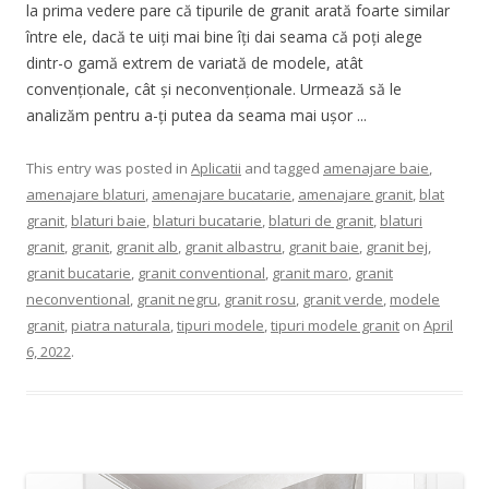
la prima vedere pare că tipurile de granit arată foarte similar
între ele, dacă te uiți mai bine îți dai seama că poți alege
dintr-o gamă extrem de variată de modele, atât
convenționale, cât și neconvenționale. Urmează să le
analizăm pentru a-ți putea da seama mai ușor ...
This entry was posted in
Aplicatii
and tagged
amenajare baie
,
amenajare blaturi
,
amenajare bucatarie
,
amenajare granit
,
blat
granit
,
blaturi baie
,
blaturi bucatarie
,
blaturi de granit
,
blaturi
granit
,
granit
,
granit alb
,
granit albastru
,
granit baie
,
granit bej
,
granit bucatarie
,
granit conventional
,
granit maro
,
granit
neconventional
,
granit negru
,
granit rosu
,
granit verde
,
modele
granit
,
piatra naturala
,
tipuri modele
,
tipuri modele granit
on
April
6, 2022
.