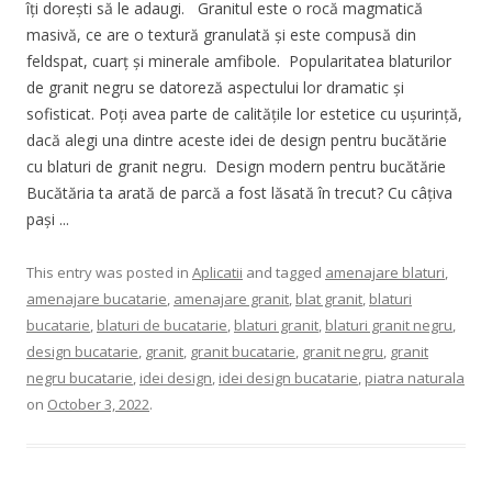
îți dorești să le adaugi. Granitul este o rocă magmatică
masivă, ce are o textură granulată și este compusă din
feldspat, cuarț și minerale amfibole. Popularitatea blaturilor
de granit negru se datoreză aspectului lor dramatic și
sofisticat. Poți avea parte de calitățile lor estetice cu ușurință,
dacă alegi una dintre aceste idei de design pentru bucătărie
cu blaturi de granit negru. Design modern pentru bucătărie
Bucătăria ta arată de parcă a fost lăsată în trecut? Cu câțiva
pași ...
This entry was posted in
Aplicatii
and tagged
amenajare blaturi
,
amenajare bucatarie
,
amenajare granit
,
blat granit
,
blaturi
bucatarie
,
blaturi de bucatarie
,
blaturi granit
,
blaturi granit negru
,
design bucatarie
,
granit
,
granit bucatarie
,
granit negru
,
granit
negru bucatarie
,
idei design
,
idei design bucatarie
,
piatra naturala
on
October 3, 2022
.