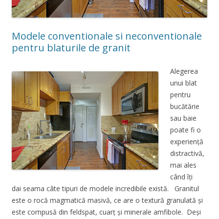
Modele conventionale si neconventionale
pentru blaturile de granit
Alegerea
unui blat
pentru
bucătărie
sau baie
poate fi o
experiență
distractivă,
mai ales
când îți
dai seama câte tipuri de modele incredibile există. Granitul
este o rocă magmatică masivă, ce are o textură granulată și
este compusă din feldspat, cuarț și minerale amfibole. Deși