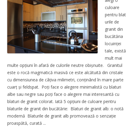
alegi o
culoare
pentru blat
urile de
granit din
bucătăria
locuinței
tale, există
mult mai
multe opțiuni în afară de culorile neutre obișnuite. Granitul
este o rocă magmatică masivă ce este alcătuită din cristale
cu dimensiunea de câțiva milimetri, conținând în mare parte
cuarț și feldspat. Poți face o alegere minimalistă cu blaturi
albe sau negre sau poți face o alegere mai interesantă cu
blaturi de granit colorat. Iată 5 opțiuni de culoare pentru
blaturile de granit din bucătărie: Blaturi de granit alb: o notă
modernă Blaturile de granit alb promovează o senzație
proaspătă, curată ...