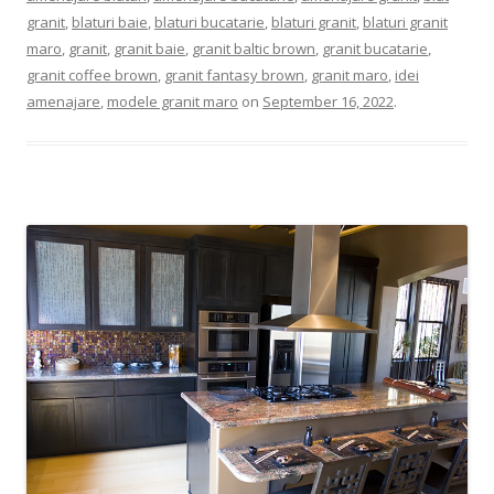
granit
,
blaturi baie
,
blaturi bucatarie
,
blaturi granit
,
blaturi granit
maro
,
granit
,
granit baie
,
granit baltic brown
,
granit bucatarie
,
granit coffee brown
,
granit fantasy brown
,
granit maro
,
idei
amenajare
,
modele granit maro
on
September 16, 2022
.