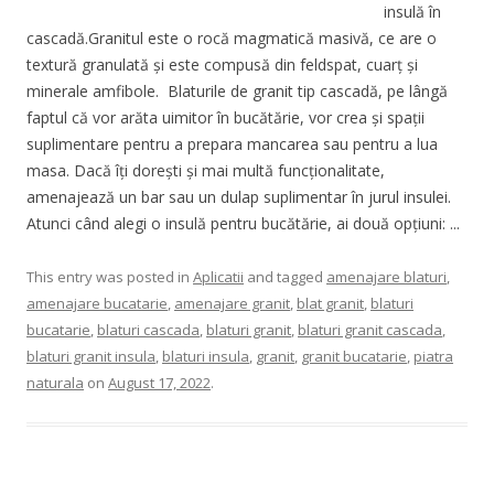
insulă în
cascadă.Granitul este o rocă magmatică masivă, ce are o
textură granulată și este compusă din feldspat, cuarț și
minerale amfibole. Blaturile de granit tip cascadă, pe lângă
faptul că vor arăta uimitor în bucătărie, vor crea și spații
suplimentare pentru a prepara mancarea sau pentru a lua
masa. Dacă îți dorești și mai multă funcționalitate,
amenajează un bar sau un dulap suplimentar în jurul insulei.
Atunci când alegi o insulă pentru bucătărie, ai două opțiuni: ...
This entry was posted in
Aplicatii
and tagged
amenajare blaturi
,
amenajare bucatarie
,
amenajare granit
,
blat granit
,
blaturi
bucatarie
,
blaturi cascada
,
blaturi granit
,
blaturi granit cascada
,
blaturi granit insula
,
blaturi insula
,
granit
,
granit bucatarie
,
piatra
naturala
on
August 17, 2022
.