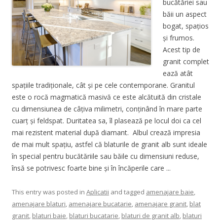
bucătăriei sau
băii un aspect
bogat, spațios
și frumos.
Acest tip de
granit complet
ează atât
spațiile tradiționale, cât și pe cele contemporane. Granitul
este o rocă magmatică masivă ce este alcătuită din cristale
cu dimensiunea de câțiva milimetri, conținând în mare parte
cuarț și feldspat. Duritatea sa, îl plasează pe locul doi ca cel
mai rezistent material după diamant. Albul crează impresia
de mai mult spațiu, astfel că blaturile de granit alb sunt ideale
în special pentru bucătăriile sau băile cu dimensiuni reduse,
însă se potrivesc foarte bine și în încăperile care ...
This entry was posted in
Aplicatii
and tagged
amenajare baie
,
amenajare blaturi
,
amenajare bucatarie
,
amenajare granit
,
blat
granit
,
blaturi baie
,
blaturi bucatarie
,
blaturi de granit alb
,
blaturi