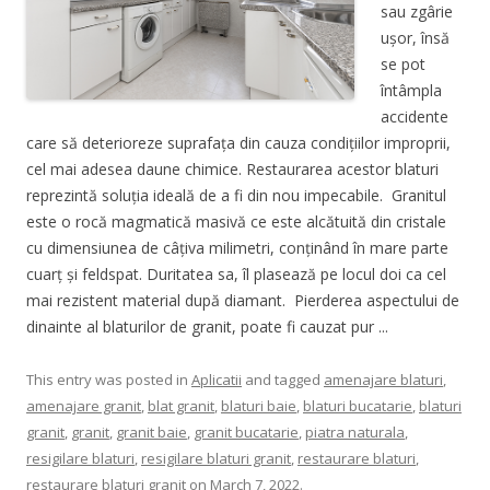
sau zgârie
ușor, însă
se pot
întâmpla
accidente
care să deterioreze suprafața din cauza condițiilor improprii,
cel mai adesea daune chimice. Restaurarea acestor blaturi
reprezintă soluția ideală de a fi din nou impecabile. Granitul
este o rocă magmatică masivă ce este alcătuită din cristale
cu dimensiunea de câțiva milimetri, conținând în mare parte
cuarț și feldspat. Duritatea sa, îl plasează pe locul doi ca cel
mai rezistent material după diamant. Pierderea aspectului de
dinainte al blaturilor de granit, poate fi cauzat pur ...
This entry was posted in
Aplicatii
and tagged
amenajare blaturi
,
amenajare granit
,
blat granit
,
blaturi baie
,
blaturi bucatarie
,
blaturi
granit
,
granit
,
granit baie
,
granit bucatarie
,
piatra naturala
,
resigilare blaturi
,
resigilare blaturi granit
,
restaurare blaturi
,
restaurare blaturi granit
on
March 7, 2022
.