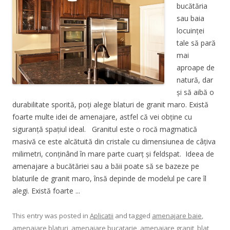
bucătăria
sau baia
locuinței
tale să pară
mai
aproape de
natură, dar
și să aibă o
durabilitate sporită, poți alege blaturi de granit maro. Există
foarte multe idei de amenajare, astfel că vei obține cu
siguranță spațiul ideal. Granitul este o rocă magmatică
masivă ce este alcătuită din cristale cu dimensiunea de câțiva
milimetri, conținând în mare parte cuarț și feldspat. Ideea de
amenajare a bucătăriei sau a băii poate să se bazeze pe
blaturile de granit maro, însă depinde de modelul pe care îl
alegi. Există foarte ...
This entry was posted in
Aplicatii
and tagged
amenajare baie
,
amenajare blaturi
,
amenajare bucatarie
,
amenajare granit
,
blat