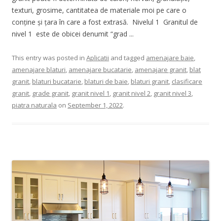
texturi, grosime, cantitatea de materiale moi pe care o
conține și țara în care a fost extrasă. Nivelul 1 Granitul de
nivel 1 este de obicei denumit “grad ...
This entry was posted in
Aplicatii
and tagged
amenajare baie
,
amenajare blaturi
,
amenajare bucatarie
,
amenajare granit
,
blat
granit
,
blaturi bucatarie
,
blaturi de baie
,
blaturi granit
,
clasificare
granit
,
grade granit
,
granit nivel 1
,
granit nivel 2
,
granit nivel 3
,
piatra naturala
on
September 1, 2022
.