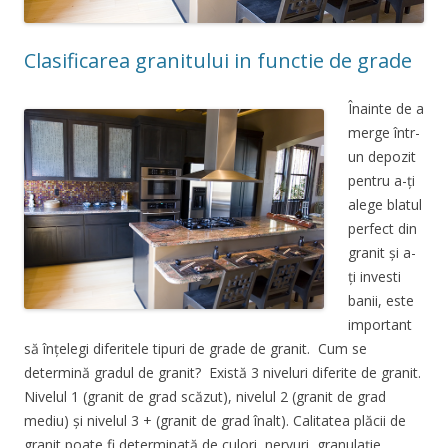
Clasificarea granitului in functie de grade
Înainte de a
merge într-
un depozit
pentru a-ți
alege blatul
perfect din
granit și a-
ți investi
banii, este
important
să înțelegi diferitele tipuri de grade de granit. Cum se
determină gradul de granit? Există 3 niveluri diferite de granit.
Nivelul 1 (granit de grad scăzut), nivelul 2 (granit de grad
mediu) și nivelul 3 + (granit de grad înalt). Calitatea plăcii de
granit poate fi determinată de culori, nervuri, granulație,