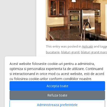
This entry was posted in
Aplicatii
and tag
bucatarie
,
blaturi granit
,
blaturi granit mar
amenajare
,
modele granit maro
on
Septem
Acest website foloseste cookie-uri pentru a administra,
optimiza si personaliza experienta ta de utilizare. Continuand
si interactionand in orice mod cu acest website, esti de acord
cu folosirea cookie-urilor conform conditiilor noastre.
Accepta toate
Refuza toate
Proudly powered by WordPress
Administreaza preferintele