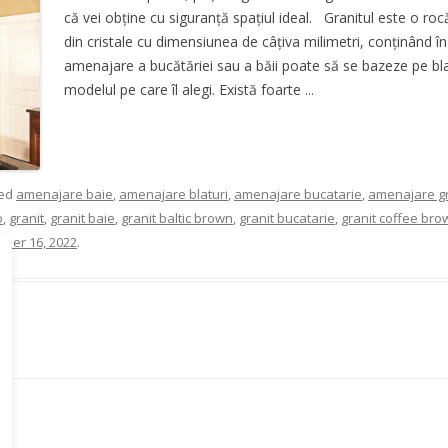
că vei obține cu siguranță spațiul ideal. Granitul este o r
din cristale cu dimensiunea de câțiva milimetri, conținând î
amenajare a bucătăriei sau a băii poate să se bazeze pe bla
modelul pe care îl alegi. Există foarte ...
ged
amenajare baie
,
amenajare blaturi
,
amenajare bucatarie
,
amenajare gr
o
,
granit
,
granit baie
,
granit baltic brown
,
granit bucatarie
,
granit coffee bro
ber 16, 2022
.