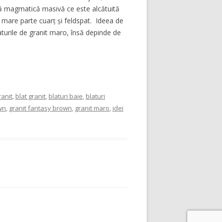
ocă magmatică masivă ce este alcătuită
n mare parte cuarț și feldspat. Ideea de
turile de granit maro, însă depinde de
anit
,
blat granit
,
blaturi baie
,
blaturi
wn
,
granit fantasy brown
,
granit maro
,
idei