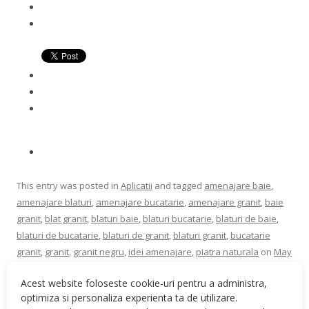
This entry was posted in
Aplicatii
and tagged
amenajare baie
,
amenajare blaturi
,
amenajare bucatarie
,
amenajare granit
,
baie
granit
,
blat granit
,
blaturi baie
,
blaturi bucatarie
,
blaturi de baie
,
blaturi de bucatarie
,
blaturi de granit
,
blaturi granit
,
bucatarie
granit
,
granit
,
granit negru
,
idei amenajare
,
piatra naturala
on
May
26, 2022
.
Acest website foloseste cookie-uri pentru a administra,
optimiza si personaliza experienta ta de utilizare.