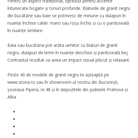
Pentru un aspect tradițional, optează pentru accente
întunecate bogate și tonuri profunde. Blaturile de granit negru
din bucătărie sau baie se potrivesc de minune cu dulapuri în
nuanțe închise calde: maro sau roșu închis și cu o pardoseală
în nuanțe similare.
Baia sau bucătăria pot arăta uimitor cu blaturi de granit
negru, dulapuri de lemn în nuanțe deschise și pardoseală bej.
Contrastul rezultat va avea un impact vizual plăcut și relaxant.
Peste 40 de modele de granit negru te așteaptă pe
www.stona.ro sau în showroom-ul nostru din București,
șoseaua Pipera, nr.48 și în depozitele din județele Prahova și
Alba.