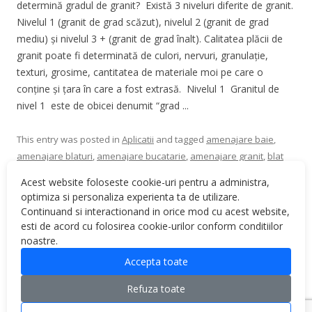
determină gradul de granit? Există 3 niveluri diferite de granit.
Nivelul 1 (granit de grad scăzut), nivelul 2 (granit de grad
mediu) și nivelul 3 + (granit de grad înalt). Calitatea plăcii de
granit poate fi determinată de culori, nervuri, granulație,
texturi, grosime, cantitatea de materiale moi pe care o
conține și țara în care a fost extrasă. Nivelul 1 Granitul de
nivel 1 este de obicei denumit “grad ...
This entry was posted in
Aplicatii
and tagged
amenajare baie
,
amenajare blaturi
,
amenajare bucatarie
,
amenajare granit
,
blat
granit
,
blaturi bucatarie
,
blaturi de baie
,
blaturi granit
,
clasificare
Acest website foloseste cookie-uri pentru a administra,
granit
,
grade granit
,
granit nivel 1
,
granit nivel 2
,
granit nivel 3
,
optimiza si personaliza experienta ta de utilizare.
piatra naturala
on
September 1, 2022
.
Continuand si interactionand in orice mod cu acest website,
esti de acord cu folosirea cookie-urilor conform conditiilor
noastre.
Accepta toate
Refuza toate