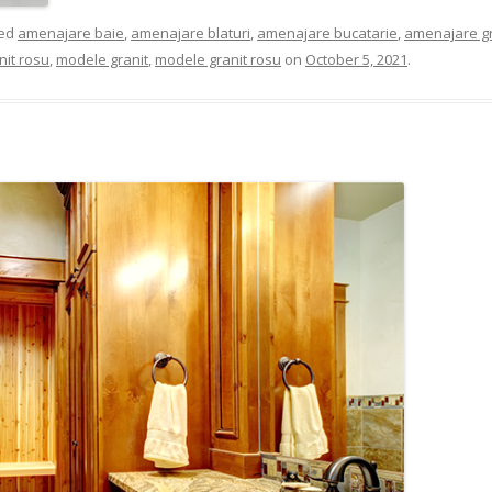
ged
amenajare baie
,
amenajare blaturi
,
amenajare bucatarie
,
amenajare gr
nit rosu
,
modele granit
,
modele granit rosu
on
October 5, 2021
.