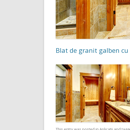
Blat de granit galben cu 
This entry was posted in
Aplicatii
and tag