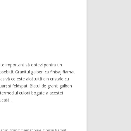
 este important să optezi pentru un
osebită. Granitul galben cu finisaj fiamat
sivă ce este alcătuită din cristale cu
rț și feldspat. Blatul de granit galben
intermediul culorii bogate a acestei
cată ...
laturi granit
,
fiamat baie
,
finisaj fiamat
,