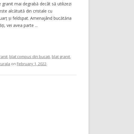
 granit mai degrabă decât să utilizezi
te alcătuită din cristale cu
uarț și feldspat. Amenajând bucătăria
i, vei avea parte ...
anit
,
blat compus din bucati
,
blat granit
,
turala
on
February 1, 2022
.