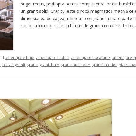
buget redus, poți opta pentru compunerea lor din bucăți de
un granit solid. Granitul este o rocă magmatică masivă ce es
dimensiunea de câțiva milimetri, conținând în mare parte c
sau baia locuinței tale cu blaturi de granit compuse din bucăț
ged
amenajare baie
,
amenajare blaturi
,
amenajare bucatarie
,
amenajare gr
t
,
bucati granit
,
granit
,
granit baie
,
granit bucatarie
,
granit interior
,
piatra na