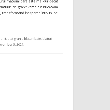
gurul material care este mai dur decât
 Blaturile de granit verde din bucătăria
 transformând încăperea într-un loc ...
anit
,
blat granit
,
blaturi baie
,
blaturi
ovember 5, 2021
.