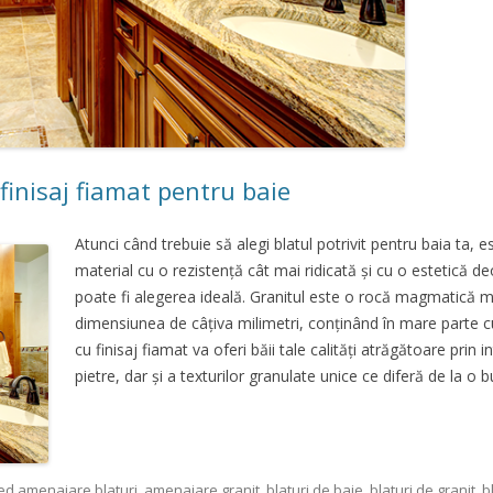
finisaj fiamat pentru baie
Atunci când trebuie să alegi blatul potrivit pentru baia ta,
material cu o rezistență cât mai ridicată și cu o estetică de
poate fi alegerea ideală. Granitul este o rocă magmatică ma
dimensiunea de câțiva milimetri, conținând în mare parte cua
cu finisaj fiamat va oferi băii tale calități atrăgătoare prin 
pietre, dar și a texturilor granulate unice ce diferă de la o bu
ged
amenajare blaturi
,
amenajare granit
,
blaturi de baie
,
blaturi de granit
,
b