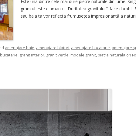
Este una dintre cele mai dure pietre naturale din lume. Sin
granitul este diamantul. Duritatea granitului îl face durabil.
sau baia ta vor reflecta frumusețea impresionantă a naturii,
ged
amenajare baie
,
amenajare blaturi
,
amenajare bucatarie
,
amenajare gr
 bucatarie
,
granit interior
,
granit verde
,
modele granit
,
piatra naturala
on
N