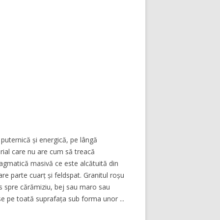
 puternică și energică, pe lângă
rial care nu are cum să treacă
agmatică masivă ce este alcătuită din
re parte cuarț și feldspat. Granitul roșu
his spre cărămiziu, bej sau maro sau
puse pe toată suprafața sub forma unor ...