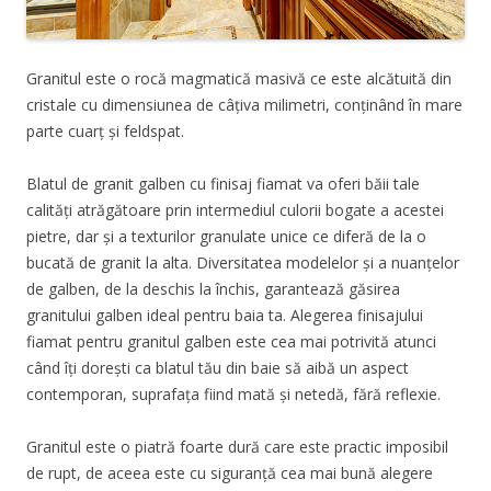
Granitul este o rocă magmatică masivă ce este alcătuită din
cristale cu dimensiunea de câțiva milimetri, conținând în mare
parte cuarț și feldspat.
Blatul de granit galben cu finisaj fiamat va oferi băii tale
calități atrăgătoare prin intermediul culorii bogate a acestei
pietre, dar și a texturilor granulate unice ce diferă de la o
bucată de granit la alta. Diversitatea modelelor și a nuanțelor
de galben, de la deschis la închis, garantează găsirea
granitului galben ideal pentru baia ta. Alegerea finisajului
fiamat pentru granitul galben este cea mai potrivită atunci
când îți dorești ca blatul tău din baie să aibă un aspect
contemporan, suprafața fiind mată și netedă, fără reflexie.
Granitul este o piatră foarte dură care este practic imposibil
de rupt, de aceea este cu siguranță cea mai bună alegere