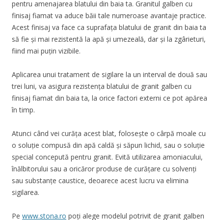
pentru amenajarea blatului din baia ta. Granitul galben cu
finisaj fiamat va aduce băii tale numeroase avantaje practice.
Acest finisaj va face ca suprafața blatului de granit din baia ta
să fie și mai rezistentă la apă și umezeală, dar și la zgârieturi,
fiind mai puțin vizibile.
Aplicarea unui tratament de sigilare la un interval de două sau
trei luni, va asigura rezistența blatului de granit galben cu
finisaj fiamat din baia ta, la orice factori externi ce pot apărea
în timp.
Atunci când vei curăța acest blat, folosește o cârpă moale cu
o soluție compusă din apă caldă și săpun lichid, sau o soluție
special concepută pentru granit. Evită utilizarea amoniacului,
înălbitorului sau a oricăror produse de curățare cu solvenți
sau substanțe caustice, deoarece acest lucru va elimina
sigilarea.
Pe
www.stona.ro
poți alege modelul potrivit de granit galben