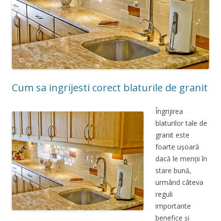
Cum sa ingrijesti corect blaturile de granit
Îngrijirea
blaturilor tale de
granit este
foarte ușoară
dacă le menții în
stare bună,
urmând câteva
reguli
importante
benefice și