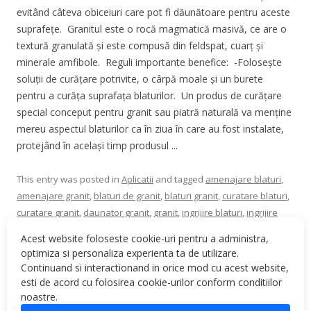
evitând câteva obiceiuri care pot fi dăunătoare pentru aceste
suprafețe. Granitul este o rocă magmatică masivă, ce are o
textură granulată și este compusă din feldspat, cuarț și
minerale amfibole. Reguli importante benefice: -Folosește
soluții de curățare potrivite, o cârpă moale și un burete
pentru a curăța suprafața blaturilor. Un produs de curățare
special conceput pentru granit sau piatră naturală va menține
mereu aspectul blaturilor ca în ziua în care au fost instalate,
protejând în același timp produsul ...
This entry was posted in
Aplicatii
and tagged
amenajare blaturi
,
amenajare granit
,
blaturi de granit
,
blaturi granit
,
curatare blaturi
,
curatare granit
,
daunator granit
,
granit
,
ingrijire blaturi
,
ingrijire
blaturi granit
,
ingrijire corecta granit
,
ingrijire granit
,
obiceiuri
Acest website foloseste cookie-uri pentru a administra,
daunatoare granit
,
piatra naturala
,
reguli benefice granit
on
optimiza si personaliza experienta ta de utilizare.
March 22, 2022
.
Continuand si interactionand in orice mod cu acest website,
esti de acord cu folosirea cookie-urilor conform conditiilor
noastre.