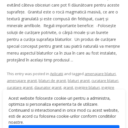
evitând câteva obiceiuri care pot fi dăunătoare pentru aceste
suprafețe. Granitul este o rocă magmatică masivă, ce are o
textură granulată și este compusă din feldspat, cuarț și
minerale amfibole. Reguli importante benefice: -Folosește
soluții de curățare potrivite, o cârpă moale și un burete
pentru a curăța suprafața blaturilor. Un produs de curățare
special conceput pentru granit sau piatră naturală va menține
mereu aspectul blaturilor ca în ziua în care au fost instalate,
protejând în același timp produsul ...
This entry was posted in
Aplicatii
and tagged
amenajare blaturi
,
amenajare granit
,
blaturi de granit
,
blaturi granit
,
curatare blaturi
,
curatare granit
,
daunator granit
,
granit
,
ingrijire blaturi
,
ingrijire
blaturi granit
,
ingrijire corecta granit
,
ingrijire granit
,
obiceiuri
Acest website foloseste cookie-uri pentru a administra,
daunatoare granit
,
piatra naturala
,
reguli benefice granit
on
optimiza si personaliza experienta ta de utilizare.
March 22, 2022
.
Continuand si interactionand in orice mod cu acest website,
esti de acord cu folosirea cookie-urilor conform conditiilor
noastre.