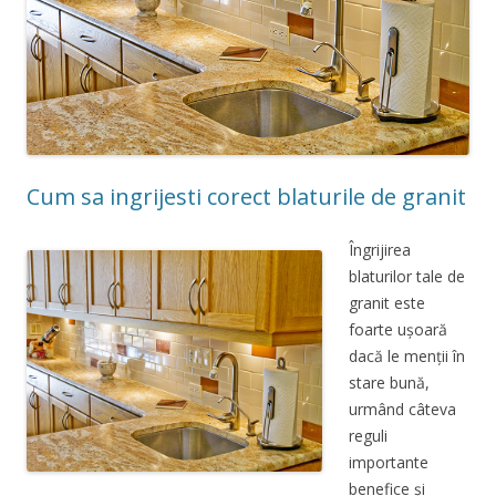
Cum sa ingrijesti corect blaturile de granit
Îngrijirea
blaturilor tale de
granit este
foarte ușoară
dacă le menții în
stare bună,
urmând câteva
reguli
importante
benefice și