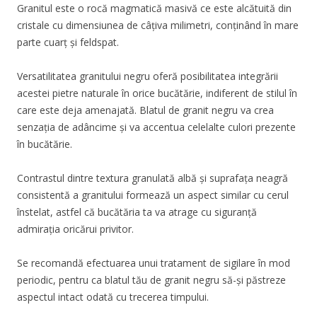
Granitul este o rocă magmatică masivă ce este alcătuită din
cristale cu dimensiunea de câțiva milimetri, conținând în mare
parte cuarț și feldspat.
Versatilitatea granitului negru oferă posibilitatea integrării
acestei pietre naturale în orice bucătărie, indiferent de stilul în
care este deja amenajată. Blatul de granit negru va crea
senzația de adâncime și va accentua celelalte culori prezente
în bucătărie.
Contrastul dintre textura granulată albă și suprafața neagră
consistentă a granitului formează un aspect similar cu cerul
înstelat, astfel că bucătăria ta va atrage cu siguranță
admirația oricărui privitor.
Se recomandă efectuarea unui tratament de sigilare în mod
periodic, pentru ca blatul tău de granit negru să-și păstreze
aspectul intact odată cu trecerea timpului.