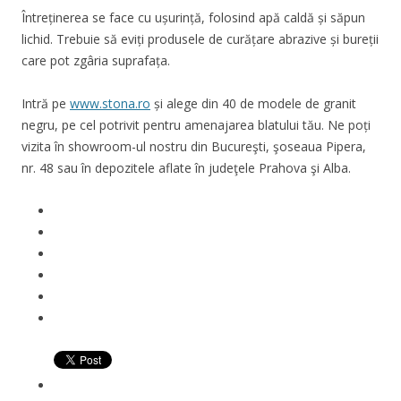
Întreținerea se face cu ușurință, folosind apă caldă și săpun
lichid. Trebuie să eviți produsele de curățare abrazive și bureții
care pot zgâria suprafața.
Intră pe
www.stona.ro
și alege din 40 de modele de granit
negru, pe cel potrivit pentru amenajarea blatului tău. Ne poți
vizita în showroom-ul nostru din Bucureşti, şoseaua Pipera,
nr. 48 sau în depozitele aflate în judeţele Prahova şi Alba.