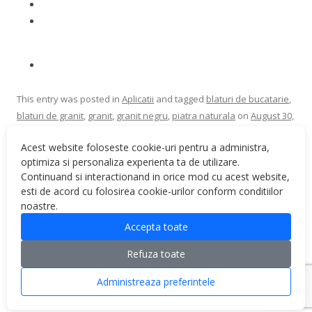
This entry was posted in
Aplicatii
and tagged
blaturi de bucatarie
,
blaturi de granit
,
granit
,
granit negru
,
piatra naturala
on
August 30,
2019
.
Acest website foloseste cookie-uri pentru a administra,
optimiza si personaliza experienta ta de utilizare.
Continuand si interactionand in orice mod cu acest website,
esti de acord cu folosirea cookie-urilor conform conditiilor
noastre.
Post navigation
←
Tipuri de finisaje pentru
Blat de granit negru pentru
Accepta toate
blaturi de granit
baie
→
Refuza toate
Administreaza preferintele
Proudly powered by WordPress