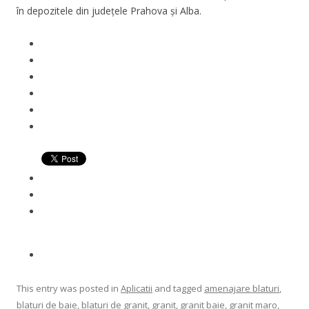
în
depozitele din județele Prahova și Alba.
This entry was posted in
Aplicatii
and tagged
amenajare blaturi
,
blaturi de baie
,
blaturi de granit
,
granit
,
granit baie
,
granit maro
,