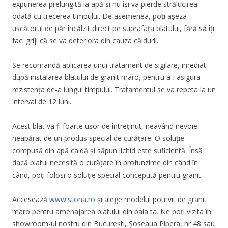
expunerea prelungită la apă și nu își va pierde strălucirea
odată cu trecerea timpului. De asemenea, poți așeza
uscătorul de păr încălzit direct pe suprafața blatului, fără să îți
faci griji că se va deteriora din cauza căldurii.
Se recomandă aplicarea unui tratament de sigilare, imediat
după instalarea blatului de granit maro, pentru a-i asigura
rezistența de-a lungul timpului. Tratamentul se va repeta la un
interval de 12 luni.
Acest blat va fi foarte ușor de întreținut, neavând nevoie
neapărat de un produs special de curățare. O soluție
compusă din apă caldă și săpun lichid este suficientă. Însă
dacă blatul necesită o curățare în profunzime din când în
când, poți folosi o soluție special concepută pentru granit.
Accesează
www.stona.ro
și alege modelul potrivit de granit
maro pentru amenajarea blatului din baia ta. Ne poți
vizit
a în
showroom-ul nostru din București, Șoseaua Pipera, nr 48
sau