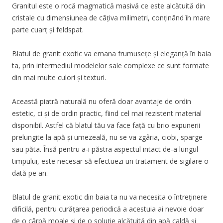
Granitul este o rocă magmatică masivă ce este alcătuită din
cristale cu dimensiunea de câțiva milimetri, conținând în mare
parte cuarț și feldspat.
Blatul de granit exotic va emana frumusețe și eleganță în baia
ta, prin intermediul modelelor sale complexe ce sunt formate
din mai multe culori și texturi.
Această piatră naturală nu oferă doar avantaje de ordin
estetic, ci și de ordin practic, fiind cel mai rezistent material
disponibil. Astfel că blatul tău va face față cu brio expunerii
prelungite la apă și umezeală, nu se va zgâria, ciobi, sparge
sau păta. Însă pentru a-i păstra aspectul intact de-a lungul
timpului, este necesar să efectuezi un tratament de sigilare o
dată pe an.
Blatul de granit exotic din baia ta nu va necesita o întreținere
dificilă, pentru curățarea periodică a acestuia ai nevoie doar
de o cârpă moale și de o soluție alcătuită din apă caldă și