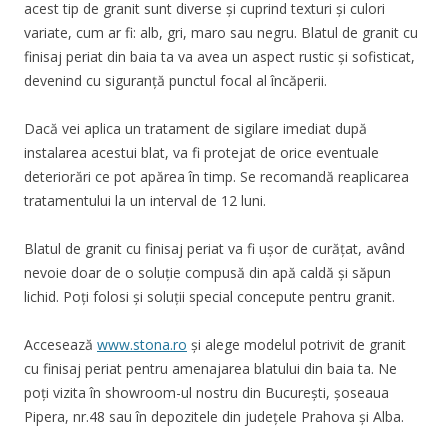
acest tip de granit sunt diverse și cuprind texturi și culori
variate, cum ar fi: alb, gri, maro sa
u
negru. Blatul de granit cu
finisaj periat din baia ta va avea un aspect rustic și sofisticat,
devenind cu siguranță punctul focal al încăperii.
Dacă vei aplica un tratament de sigilare imediat după
instalarea acestui blat, va fi protejat de orice eventuale
deteriorări ce pot apărea în timp. Se recomandă reaplicarea
tratamentului la un interval de 12 luni.
Blatul de granit cu finisaj periat va fi ușor de curățat, având
nevoie doar de o soluție compusă din apă caldă și săpun
lichid. Poți folosi și soluții special concepute pentru granit.
Accesează
www.stona.ro
și alege modelul potrivit de granit
cu finisaj periat pentru amenajarea blatului din baia ta. Ne
poți vizita în showroom-ul nostru din București, șoseaua
Pipera, nr.48 sau în depozitele din județele Prahova și Alba.