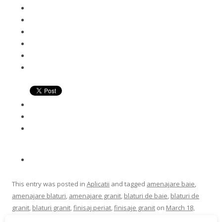
This entry was posted in
Aplicatii
and tagged
amenajare baie
,
amenajare blaturi
,
amenajare granit
,
blaturi de baie
,
blaturi de
granit
,
blaturi granit
,
finisaj periat
,
finisaje granit
on
March 18,
2021
.