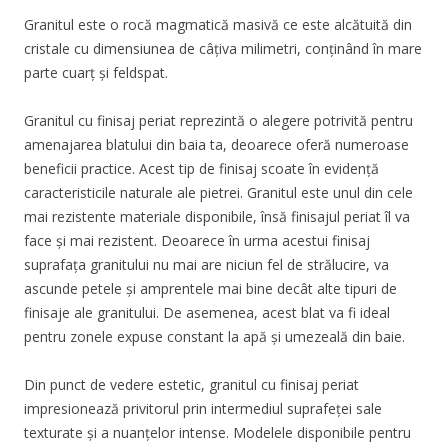
Granitul este o rocă magmatică masivă ce este alcătuită din
cristale cu dimensiunea de câțiva milimetri, conținând în mare
parte cuarț și feldspat.
Granitul cu finisaj periat reprezintă o alegere potrivită pentru
amenajarea blatului din baia ta, deoarece oferă numeroase
beneficii practice. Acest tip de finisaj scoate în evidență
caracteristicile naturale ale pietrei. Granitul este unul din cele
mai rezistente materiale disponibile, însă finisajul periat îl va
face și mai rezistent. Deoarece în urma acestui finisaj
suprafața granitului nu mai are niciun fel de strălucire, va
ascunde petele și amprentele mai bine decât alte tipuri de
finisaje ale granitului. De asemenea, acest blat va fi ideal
pentru zonele expuse constant la apă și umezeală din baie.
Din punct de vedere estetic, granitul cu finisaj periat
impresionează privitorul prin intermediul suprafeței sale
texturate și a nuanțelor intense. Modelele disponibile pentru