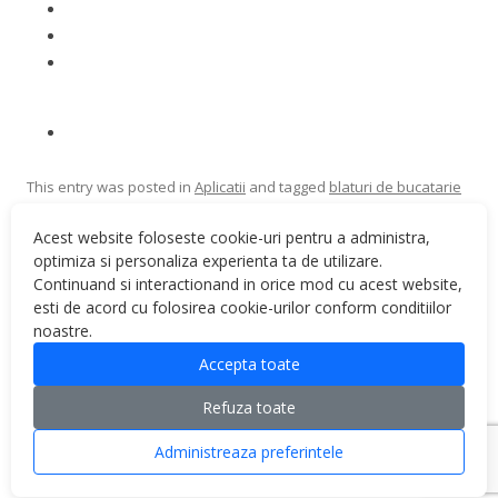
This entry was posted in
Aplicatii
and tagged
blaturi de bucatarie
on
March 11, 2014
.
Acest website foloseste cookie-uri pentru a administra,
optimiza si personaliza experienta ta de utilizare.
Continuand si interactionand in orice mod cu acest website,
esti de acord cu folosirea cookie-urilor conform conditiilor
noastre.
Post navigation
←
Blaturi din granit –
Cum sa alegem blaturile
Accepta toate
intretinere si curatare
pentru baie
→
Refuza toate
Administreaza preferintele
Proudly powered by WordPress