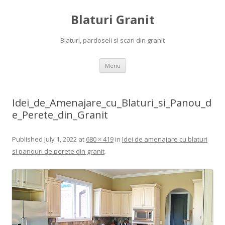
Blaturi Granit
Blaturi, pardoseli si scari din granit
Skip to content
Menu
Idei_de_Amenajare_cu_Blaturi_si_Panou_d
e_Perete_din_Granit
Published
July 1, 2022
at
680 × 419
in
Idei de amenajare cu blaturi
si panouri de perete din granit
.