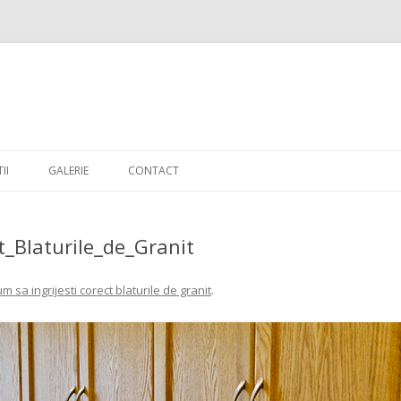
Skip to content
II
GALERIE
CONTACT
t_Blaturile_de_Granit
m sa ingrijesti corect blaturile de granit
.