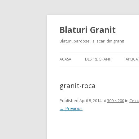
Blaturi Granit
Blaturi, pardoseli si scari din granit
ACASA
DESPRE GRANIT
APLICAT
granit-roca
Published
April 8, 2014
at
300 × 200
in
Ce nu
← Previous